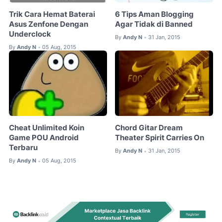
Trik Cara Hemat Baterai
6 Tips Aman Blogging
Asus Zenfone Dengan
Agar Tidak di Banned
Underclock
By
Andy N
31 Jan, 2015
•
By
Andy N
05 Aug, 2015
•
Cheat Unlimited Koin
Chord Gitar Dream
Game POU Android
Theater Spirit Carries On
Terbaru
By
Andy N
31 Jan, 2015
•
By
Andy N
05 Aug, 2015
•