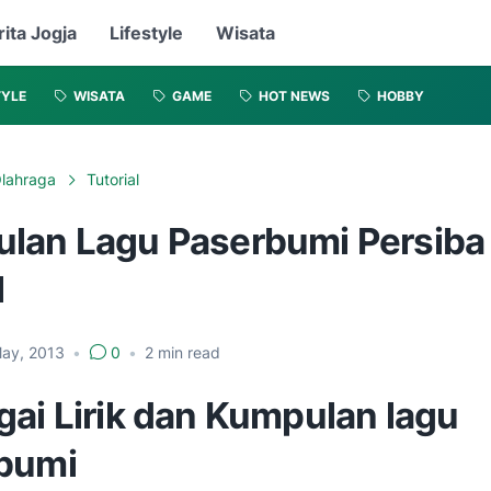
rita Jogja
Lifestyle
Wisata
TYLE
WISATA
GAME
HOT NEWS
HOBBY
lahraga
Tutorial
lan Lagu Paserbumi Persiba
l
May, 2013
•
0
•
2
min read
gai Lirik dan Kumpulan lagu
bumi