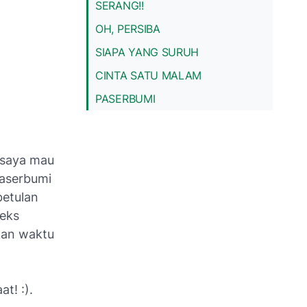
SERANG!!
OH, PERSIBA
SIAPA YANG SURUH
CINTA SATU MALAM
PASERBUMI
i saya mau
paserbumi
betulan
teks
kan waktu
t! :).