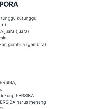
 PORA
ku tunggu kutunggu
nti
A juara (juara)
sia
kan gembira (gembira)
ERSIBA,
,
 dukung PERSIBA
PERSIBA harus menang
 A*U