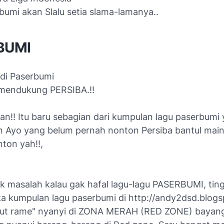
bumi akan Slalu setia slama-lamanya..
BUMI
adi Paserbumi
a mendukung PERSIBA.!!
an!! Itu baru sebagian dari kumpulan lagu paserbumi
n Ayo yang belum pernah nonton Persiba bantul mai
on yah!!,
k masalah kalau gak hafal lagu-lagu PASERBUMI, tin
ka kumpulan lagu paserbumi di http://andy2dsd.blog
ikut rame" nyanyi di ZONA MERAH (RED ZONE) bayan