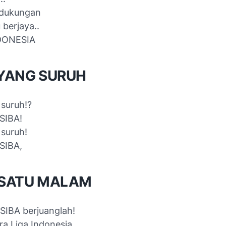
 dukungan
 berjaya..
NDONESIA
 YANG SURUH
 suruh!?
SIBA!
 suruh!
SIBA,
 SATU MALAM
SIBA berjuanglah!
ra Liga Indonesia