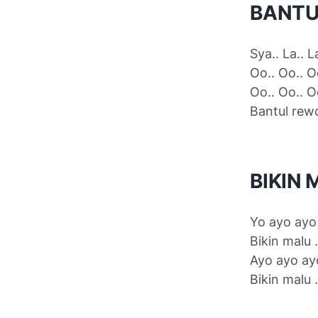
BANTU
Sya.. La.. La
Oo.. Oo.. O
Oo.. Oo.. O
Bantul rew
BIKIN 
Yo ayo ayo
Bikin malu ...
Ayo ayo a
Bikin malu ...