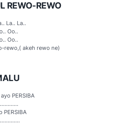
L REWO-REWO
.. La.. La..
o.. Oo..
o.. Oo..
o-rewo,( akeh rewo ne)
MALU
 ayo PERSIBA
..........
yo PERSIBA
...........