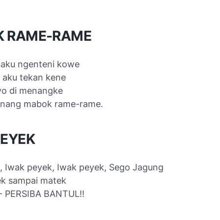
 RAME-RAME
aku ngenteni kowe
aku tekan kene
yo di menangke
enang mabok rame-rame.
PEYEK
, Iwak peyek, Iwak peyek, Sego Jagung
ek sampai matek
- PERSIBA BANTUL!!