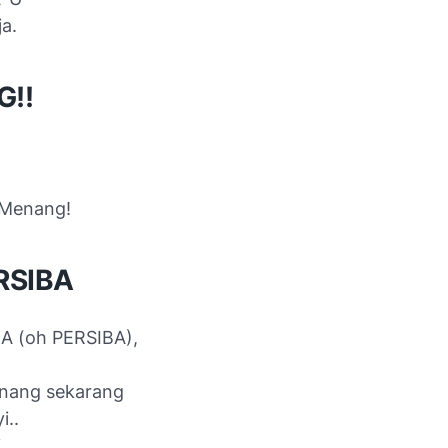
a.
G!!
 Menang!
RSIBA
A (oh PERSIBA),
nang sekarang
i..
..