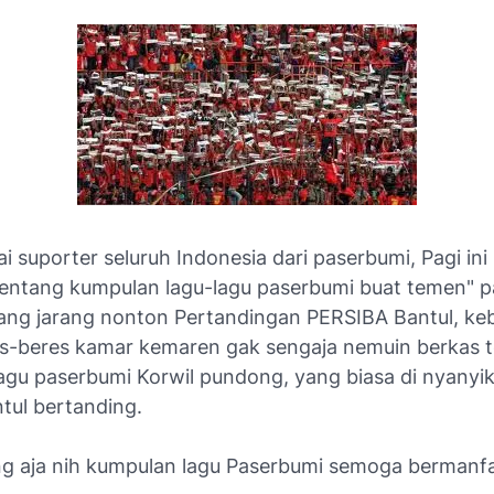
 suporter seluruh Indonesia dari paserbumi, Pagi in
 tentang kumpulan lagu-lagu paserbumi buat temen" 
ang jarang nonton Pertandingan PERSIBA Bantul, ke
s-beres kamar kemaren gak sengaja nemuin berkas 
agu paserbumi Korwil pundong, yang biasa di nyanyi
tul bertanding.
ng aja nih kumpulan lagu Paserbumi semoga bermanfaa