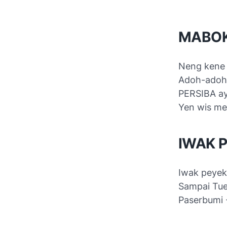
MABOK
Neng kene 
Adoh-adoh 
PERSIBA a
Yen wis m
IWAK 
Iwak peyek
Sampai Tu
Paserbumi 