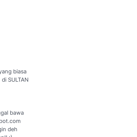
 yang biasa
n di SULTAN
ggal bawa
spot.com
gin deh