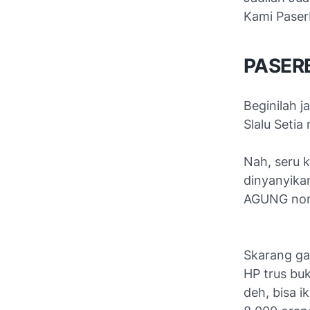
Kami Paser
PASER
Beginilah j
Slalu Seti
Nah, seru k
dinyanyika
AGUNG nont
Skarang ga
HP trus bu
deh, bisa 