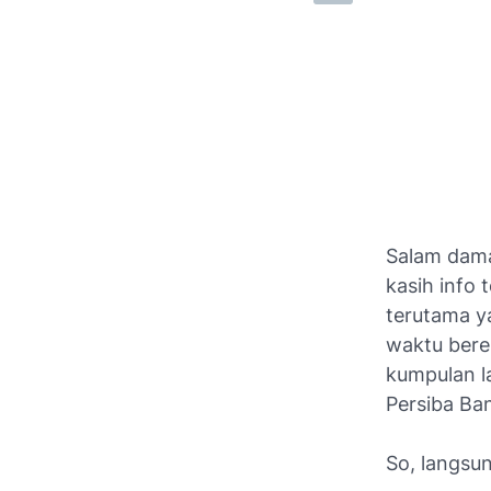
Salam damai
kasih info
terutama y
waktu bere
kumpulan l
Persiba Ban
So, langsu