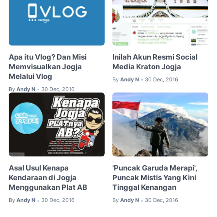
Apa itu Vlog? Dan Misi
Inilah Akun Resmi Social
Memvisualkan Jogja
Media Kraton Jogja
Melalui Vlog
By
Andy N
30 Dec, 2016
•
By
Andy N
30 Dec, 2016
•
Asal Usul Kenapa
'Puncak Garuda Merapi',
Kendaraan di Jogja
Puncak Mistis Yang Kini
Menggunakan Plat AB
Tinggal Kenangan
By
Andy N
30 Dec, 2016
By
Andy N
30 Dec, 2016
•
•