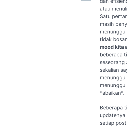
dan efisien
atau menuli
Satu perta
masih bany
menunggu i
tidak bosa
mood kita 
beberapa
t
seseorang 
sekalian s
menunggu d
menunggu ni
*abaikan*.
Beberapa ti
updatenya 
setiap post