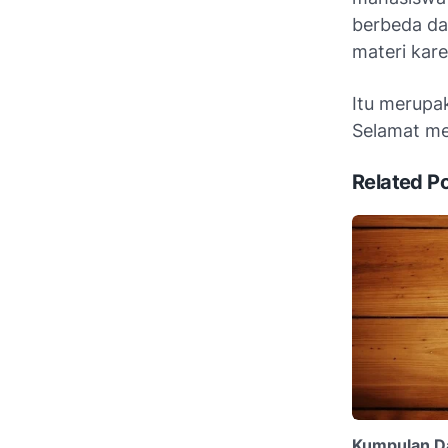
berbeda da
materi kare
Itu merupa
Selamat me
Related P
Kumpulan D