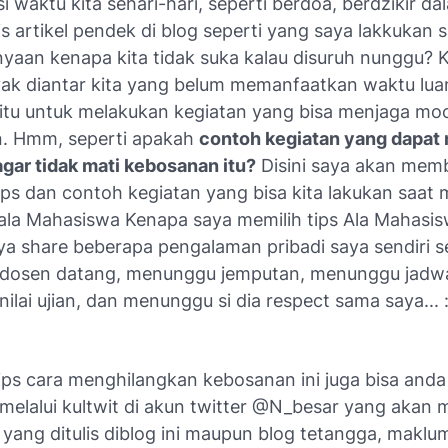
si waktu kita sehari-hari, seperti berdoa, berdzikir da
s artikel pendek di blog seperti yang saya lakkukan sa
nyaan kenapa kita tidak suka kalau disuruh nunggu? 
ak diantar kita yang belum memanfaatkan waktu lua
tu untuk melakukan kegiatan yang bisa menjaga moo
n. Hmm, seperti apakah
contoh kegiatan yang dapat
agar tidak mati kebosanan itu?
Disini saya akan mem
ips dan contoh kegiatan yang bisa kita lakukan saa
ala Mahasiswa Kenapa saya memilih tips Ala Mahasis
aya share beberapa pengalaman pribadi saya sendiri 
osen datang, menunggu jemputan, menunggu jadwal
lai ujian, dan menunggu si dia respect sama saya... 
ps cara menghilangkan kebosanan ini juga bisa anda 
melalui kultwit di akun twitter @N_besar yang aka
 yang ditulis diblog ini maupun blog tetangga, maklu