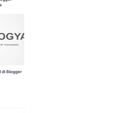
s
l di Blogger