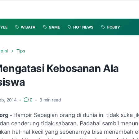
TYLE
WISATA
GAME
HOT NEWS
HOBBY
pini
Tips
Mengatasi Kebosanan Ala
siswa
eb, 2014
•
0
•
3
min read
org -
Hampir Sebagian orang di dunia ini tidak suka ji
an cenderung tidak sabaran. Padahal sambil menun
ukan hal-hal kecil yang sebenarnya bisa menambah ef