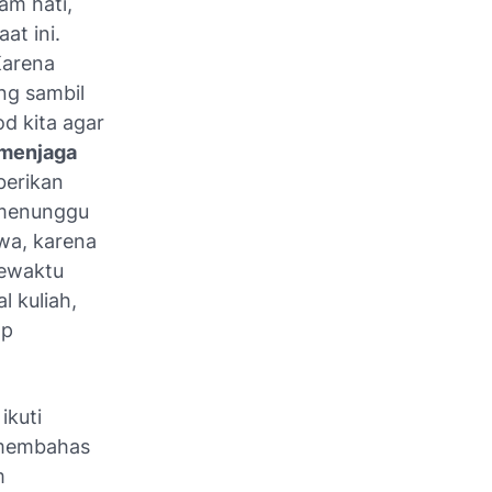
lam hati,
at ini.
Karena
ng sambil
d kita agar
 menjaga
berikan
t menunggu
wa, karena
sewaktu
 kuliah,
:p
ikuti
n membahas
m