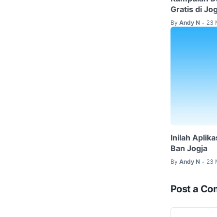
Gratis di Jo
By
Andy N
23 
•
Inilah Aplik
Ban Jogja
By
Andy N
23 
•
Post a C