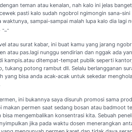
dengan teman atau kenalan, nah kalo ini jelas banget
cewek pasti kalo sudah ngobrol ngimongin sana-sini
a waktunya, sampai-sampai malah lupa kalo dia lagi 
 -_-
el atau surat kabar, ini buat kamu yang jarang ngob
n atau pas.lagi nunggu sendirian dan nggak ada yan
di kampis.atau ditempat-tempat publik seperti kantor
o, tukang potong rambut dll. Selalu berlangganan sur
ah yang bisa anda acak-acak untuk sekedar menghol
.
ermen, ini bukannya saya disuruh promosi sama pro
i makan permen saat sedang bosan atau badmoot te
 bisa mengembalikan konsentrasi kita. Sebuah peneli
yimpulkan jika pada waktu dosen menerangkan ant
yang mengunyah permen karet dan tidak daya serap