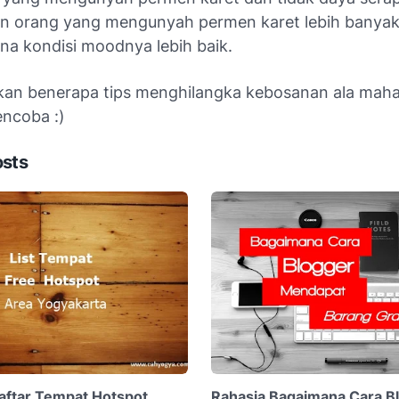
n orang yang mengunyah permen karet lebih banya
na kondisi moodnya lebih baik.
kan benerapa tips menghilangka kebosanan ala maha
ncoba :)
osts
aftar Tempat Hotspot
Rahasia Bagaimana Cara B