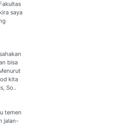
Fakultas
kira saya
ang
usahakan
an bisa
 Menurut
od kita
, So..
gu temen
 jalan-