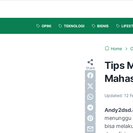
OPINI
TEKNOLOGI
BISNIS
LIFES
Home
O
Tips 
Maha
Updated:
12 F
Andy2dsd.
menunggu d
bisa melak