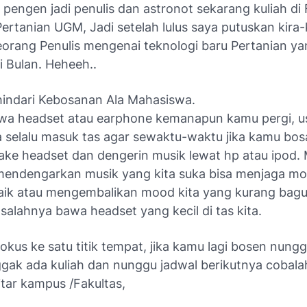
pengen jadi penulis dan astronot sekarang kuliah di 
ertanian UGM, Jadi setelah lulus saya putuskan kira-
seorang Penulis mengenai teknologi baru Pertanian y
i Bulan. Heheeh..
indari Kebosanan Ala Mahasiswa.
bawa headset atau earphone kemanapun kamu pergi, 
 selalu masuk tas agar sewaktu-waktu jika kamu bos
ake headset dan dengerin musik lewat hp atau ipod.
 mendengarkan musik yang kita suka bisa menjaga mo
baik atau mengembalikan mood kita yang kurang bagus
alahnya bawa headset yang kecil di tas kita.
okus ke satu titik tempat, jika kamu lagi bosen nung
ggak ada kuliah dan nunggu jadwal berikutnya cobalah
kitar kampus /Fakultas,