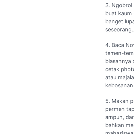
3. Ngobrol 
buat kaum 
banget lup
seseorang..
4. Baca Nov
temen-teme
biasannya 
cetak phot
atau majal
kebosanan
5. Makan p
permen tap
ampuh, dan
bahkan men
mahasiswa 