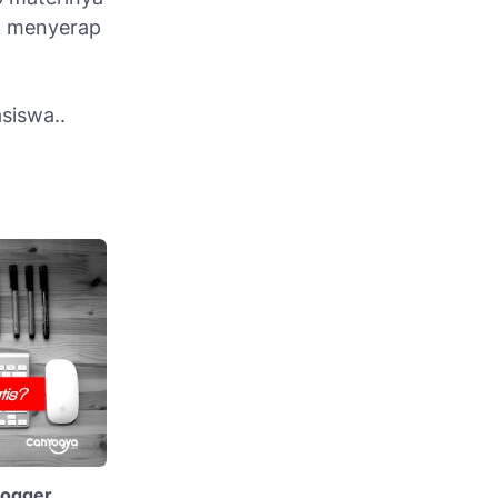
k menyerap
siswa..
logger