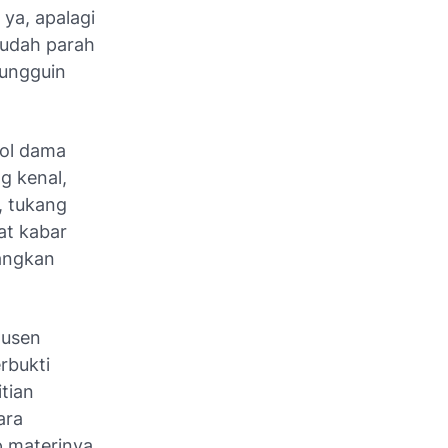
 ya, apalagi
 udah parah
nungguin
rol dama
g kenal,
, tukang
at kabar
angkan
dusen
rbukti
tian
ara
 materinya