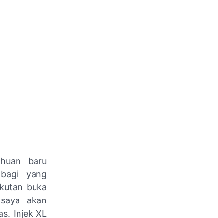
ahuan baru
 bagi yang
ikutan buka
i saya akan
as. Injek XL