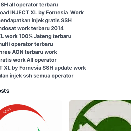
SSH all operator terbaru
oad INJECT XL by Fornesia Work
endapatkan injek gratis SSH
indosat work terbaru 2014
XL work 100% Jateng terbaru
multi operator terbaru
three AON terbaru work
gratis work All operator
T XL by Fornesia SSH update work
an injek ssh semua operator
osts