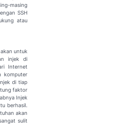
sing-masing
dengan SSH
dukung atau
nakan untuk
n injek di
ri Internet
n komputer
jek di tiap
tung faktor
babnya Injek
u berhasil.
utuhan akan
angat sulit