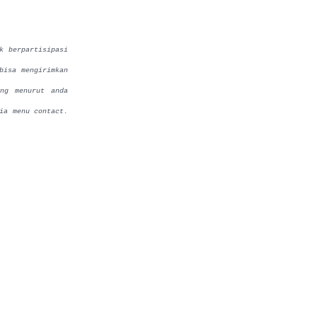
k berpartisipasi
bisa mengirimkan
ng menurut anda
ia menu contact.