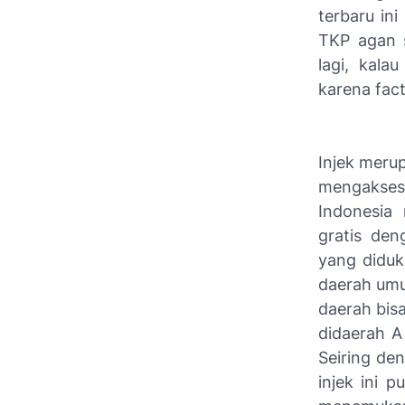
terbaru in
TKP agan 
lagi, kala
karena fac
Injek meru
mengakses
Indonesia 
gratis de
yang diduk
daerah umu
daerah bisa
didaerah A
Seiring de
injek ini 