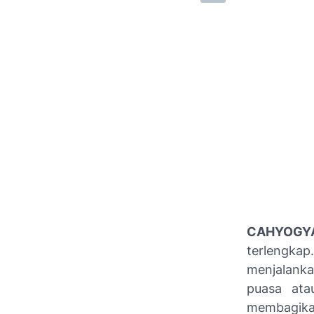
CAHYOGY
terlengka
menjalanka
puasa atau
membagikan 