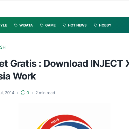
TYLE
WISATA
GAME
HOT NEWS
HOBBY
SSH
et Gratis : Download INJECT 
sia Work
ul, 2014
•
0
•
2
min read