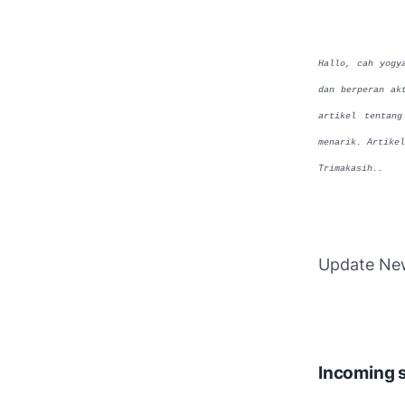
Hallo, cah yogy
dan berperan ak
artikel tentang
menarik. Artike
Trimakasih..
Update Ne
Incoming 