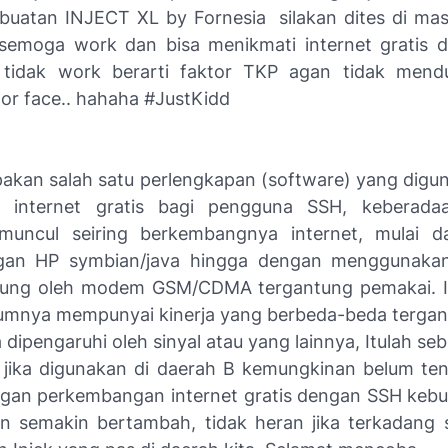
i buatan INJECT XL by Fornesia
silakan dites di ma
semoga work dan bisa menikmati internet gratis 
u tidak work berarti faktor TKP agan tidak men
tor face.. hahaha #JustKidd
pakan salah satu perlengkapan (software) yang digu
 internet gratis bagi pengguna SSH, keberadaa
muncul seiring berkembangnya internet, mulai da
ngan HP symbian/java hingga dengan menggunaka
ung oleh modem GSM/CDMA tergantung pemakai. In
mnya mempunyai kinerja yang berbeda-beda tergan
 dipengaruhi oleh sinyal atau yang lainnya, Itulah se
 jika digunakan di daerah B kemungkinan belum tent
ngan perkembangan internet gratis dengan SSH keb
pun semakin bertambah, tidak heran jika terkadang s