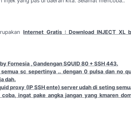
Injek yang pas di daerah kita. Selamat mencoba..
erupakan
Internet Gratis : Download INJECT XL b
by Fornesia , Gandengan SQUID 80 + SSH 443.
 semua sc sepertinya .. dengan 0 pulsa dan no qu
ja dah.
uid proxy (IP SSH ente) server udah di seting semu
i coba, ingat pake angka jangan yang kmaren dom