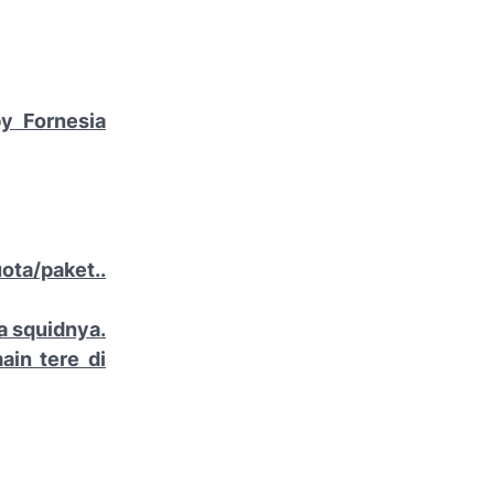
y Fornesia
ota/paket..
a squidnya.
ain tere di