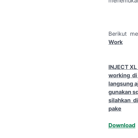
menemukan 
Berikut m
Work
INJECT XL 
working di
langsung a
gunakan sq
silahkan d
pake
Download