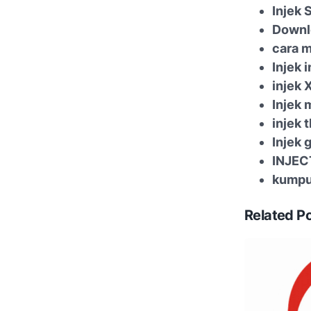
Injek 
Downl
cara m
Injek 
injek 
Injek 
injek 
Injek 
INJEC
kumpul
Related P