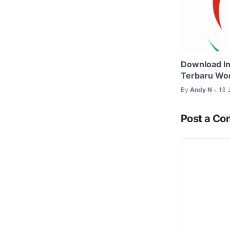
Download In
Terbaru Wo
By
Andy N
13 
•
Post a C