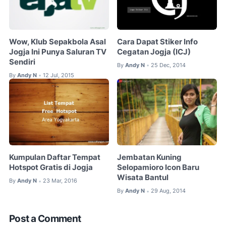
Wow, Klub Sepakbola Asal
Cara Dapat Stiker Info
Jogja Ini Punya Saluran TV
Cegatan Jogja (ICJ)
Sendiri
By
Andy N
25 Dec, 2014
•
By
Andy N
12 Jul, 2015
•
Kumpulan Daftar Tempat
Jembatan Kuning
Hotspot Gratis di Jogja
Selopamioro Icon Baru
Wisata Bantul
By
Andy N
23 Mar, 2016
•
By
Andy N
29 Aug, 2014
•
Post a Comment