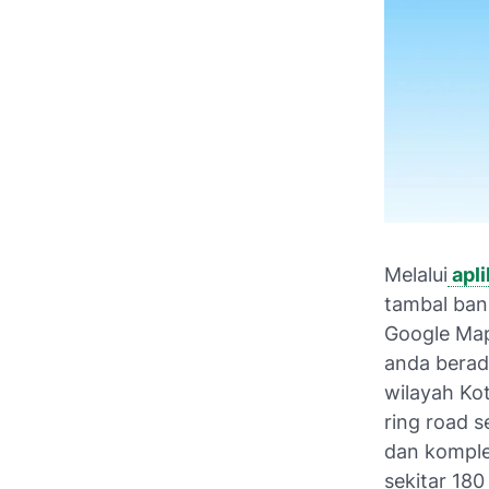
Melalui
apli
tambal ban
Google Map
anda berad
wilayah Ko
ring road s
dan komplek
sekitar 180