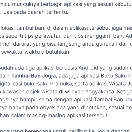
icu munculnya berbagai aplikasi yang sesuai kebutuh
 luas pada daerah tertentu.
 lokasi tambal ban, di dalam aplikasi tersebut juga m
ps seperti tips perawatan dan tips mengganti ban. Ad
omor darurat yang bisa langsung anda gunakan dari 
ka sewaktu-waktu dibutuhkan.
 sudah ada tiga aplikasi berbasis Android yang sudah 
elain
Tambal Ban Jogja
, ada juga aplikasi Buku Saku
italisasi buku saku Pramuka, serta aplikasi Wisata J
kawasan objek wisata di wilayah Yogyakarta. Ketiga 
ungsinya hampir sama dengan aplikasi
Tambal Ban Jo
ya hanya pada obyek apa yang dipetakan, sesuai de
han dalam masing-masing aplikasi tersebut.
anda yang berencana untuk berlibur ke Jogja dengan