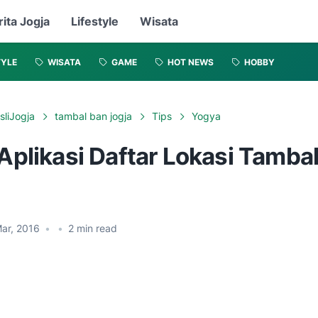
rita Jogja
Lifestyle
Wisata
TYLE
WISATA
GAME
HOT NEWS
HOBBY
sliJogja
tambal ban jogja
Tips
Yogya
 Aplikasi Daftar Lokasi Tamba
ar, 2016
•
•
2
min read