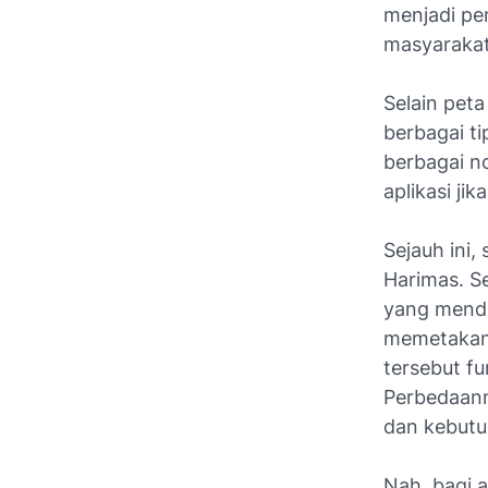
menjadi pem
masyarakat
Selain peta
berbagai ti
berbagai n
aplikasi ji
Sejauh ini,
Harimas. S
yang mendig
memetakan 
tersebut f
Perbedaann
dan kebutu
Nah, bagi 