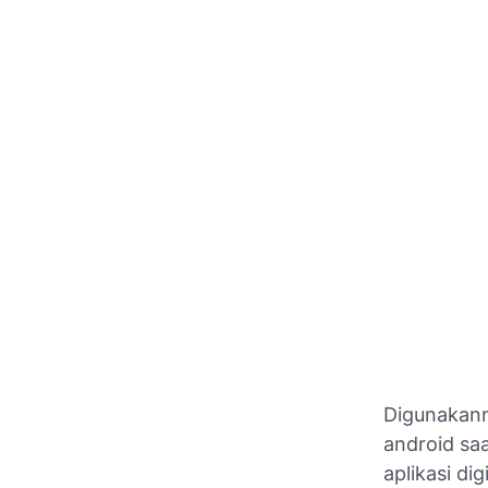
Digunakann
android saa
aplikasi d