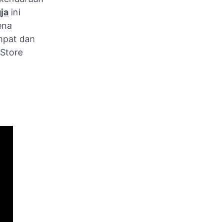
ja
ini
ena
mpat dan
 Store