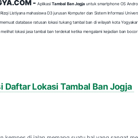
YA.COM -
Aplikasi
Tambal Ban Jogja
untuk smartphone OS Andro
Rizqi Listiyana
mahasiswa D3 jurusan Komputer dan Sistem Informasi Univers
m memuat database ratusan lokasi tukang tambal ban di wilayah kota Yogyakar
elihat lokasi jasa tambal ban terdekat ketika mengalami kejadian ban bocor
i Daftar Lokasi Tambal Ban Jogja
an kempes di jalan memang suatu hal yang sangat 