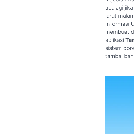
apalagi jik
larut mala
Informasi 
membuat di
aplikasi
Tam
sistem opr
tambal ban 