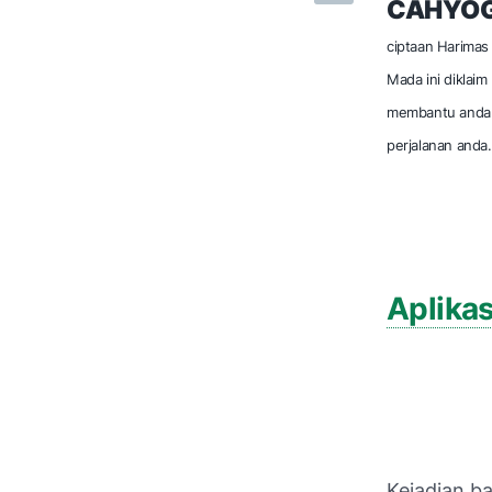
CAHYOG
ciptaan Harimas 
Mada ini diklai
membantu anda m
perjalanan anda.
Aplikas
Kejadian b