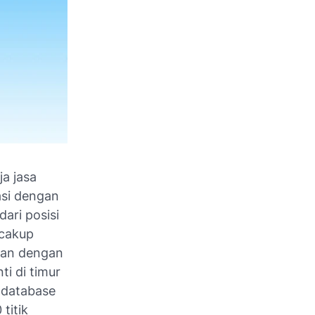
ja jasa
asi dengan
ari posisi
ncakup
asan dengan
ti di timur
i database
titik