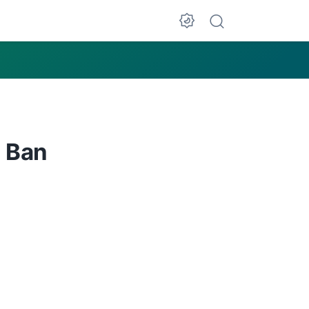
l Ban