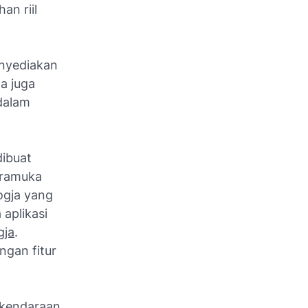
an riil
enyediakan
a juga
dalam
dibuat
 Pramuka
ogja yang
aplikasi
gja
.
ngan fitur
 kendaraan