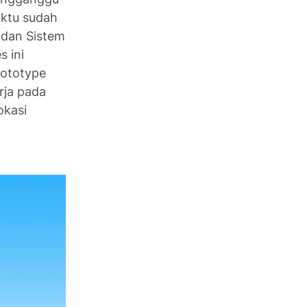
aktu sudah
 dan Sistem
 ini
rototype
rja pada
okasi