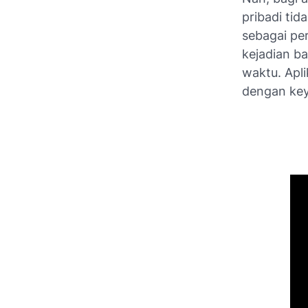
pribadi tid
sebagai pe
kejadian b
waktu. Apli
dengan ke