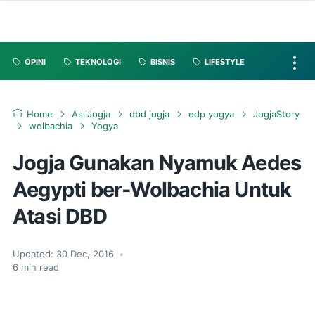
OPINI
TEKNOLOGI
BISNIS
LIFESTYLE
Home
AsliJogja
dbd jogja
edp yogya
JogjaStory
wolbachia
Yogya
Jogja Gunakan Nyamuk Aedes
Aegypti ber-Wolbachia Untuk
Atasi DBD
Updated:
30 Dec, 2016
•
6
min read