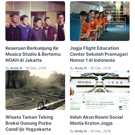
Keseruan Berkunjung Ke
Jogja Flight Education
Musica Studio & Bertemu
Center Sekolah Pramugari
NOAH di Jakarta
Nomor 1 di Indonesia
By
Andy N
30 Dec, 2016
By
Andy N
30 Dec, 2016
•
•
Wisata Taman Tebing
Inilah Akun Resmi Social
Breksi Gunung Purba
Media Kraton Jogja
Candi Ijo Yogyakarta
By
Andy N
30 Dec, 2016
•