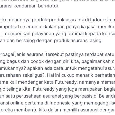
uransi kendaraan bermotor.
rkembangnya produk-produk asuransi di Indonesia
mpetisi tersendiri di kalangan penyedia jasa, mereka
r memberikan pelayanan yang optimal kepada kons
han dan bersaing dengan produk asuransi asing.
rbagai jenis asuransi tersebut pastinya terdapat satu 
ang bagus dan cocok dengan diri kita, bagaimankah c
mukannya? apakah ada cara untuk mengetahui asura
rusahaan sekaligus?. Hal ini cukup menarik perhatia
tama kali mendengar kata Futuready, namanya mema
 ditelinga kita, Futuready yang juga merupakan bagia
h satu perusahaan asuransi yang berbasis di Belanda
ransi online pertama di Indonesia yang memegang lis
mereka membantu kita dalam memilih asuransi denga