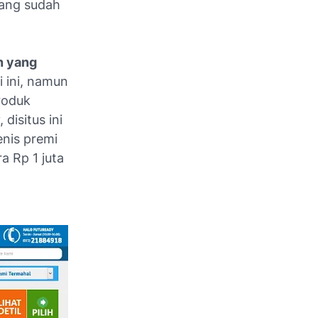
yang sudah
n yang
 ini, namun
roduk
disitus ini
enis premi
ra Rp 1 juta