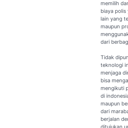
memilih da
biaya poli
lain yang 
maupun pro
menggunaka
dari berbag
Tidak dipun
teknologi 
menjaga di
bisa menga
mengikuti 
di indonesi
maupun ber
dari marab
berjalan d
ditujukan 