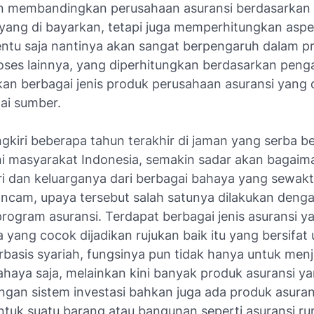
n membandingkan perusahaan asuransi berdasarkan
s yang di bayarkan, tetapi juga memperhitungkan asp
tentu saja nantinya akan sangat berpengaruh dalam p
ses lainnya, yang diperhitungkan berdasarkan pen
n berbagai jenis produk perusahaan asuransi yang 
ai sumber.
gkiri beberapa tahun terakhir di jaman yang serba b
ini masyarakat Indonesia, semakin sadar akan bagaim
ri dan keluarganya dari berbagai bahaya yang sewak
ncam, upaya tersebut salah satunya dilakukan denga
program asuransi. Terdapat berbagai jenis asuransi 
a yang cocok dijadikan rujukan baik itu yang bersifa
basis syariah, fungsinya pun tidak hanya untuk menj
ahaya saja, melainkan kini banyak produk asuransi ya
engan sistem investasi bahkan juga ada produk asura
untuk suatu barang atau bangunan seperti asuransi r