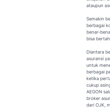
ataupun as
Semakin be
berbagai ko
benar-bena
bisa berta
Diantara be
asuransi y
untuk mene
berbagai pe
ketika per
cukup asing
AEGON sala
broker asu
dari OJK, 