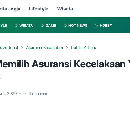
rita Jogja
Lifestyle
Wisata
TYLE
WISATA
GAME
HOT NEWS
HOBBY
dvertorial
Asuransi Kesehatan
Public Affairs
Memilih Asuransi Kecelakaan
s
Jan, 2020
•
•
3
min read