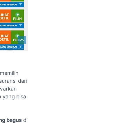
 memilih
suransi dari
awarkan
m yang bisa
ang bagus
di