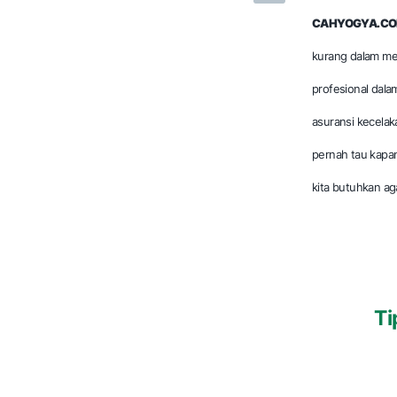
CAHYOGYA.CO
kurang dalam me
profesional dala
asuransi kecelak
pernah tau kapan
kita butuhkan a
Ti