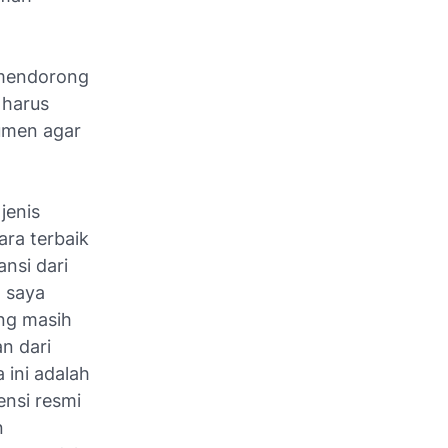
 mendorong
 harus
umen agar
jenis
ara terbaik
nsi dari
n saya
ng masih
n dari
 ini adalah
ensi resmi
n