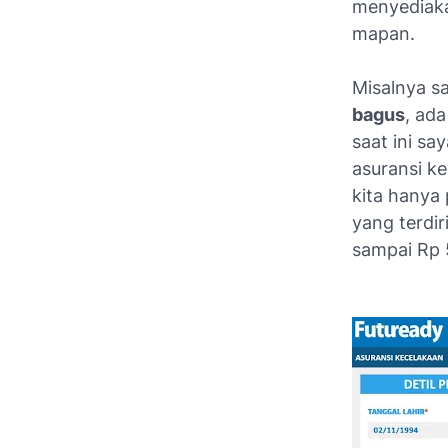
menyediaka
mapan.
Misalnya sa
bagus
, ad
saat ini s
asuransi ke
kita hanya 
yang terdiri
sampai Rp 5