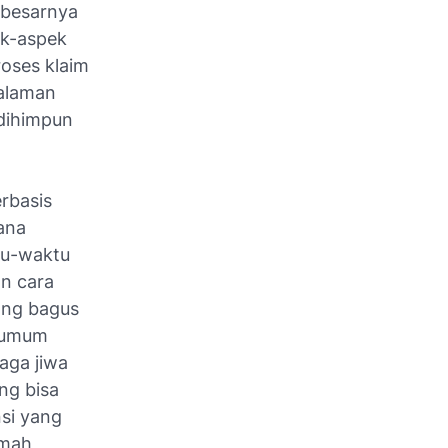
 besarnya
ek-aspek
roses klaim
galaman
dihimpun
erbasis
ana
tu-waktu
n cara
yang bagus
t umum
aga jiwa
ng bisa
nsi yang
umah