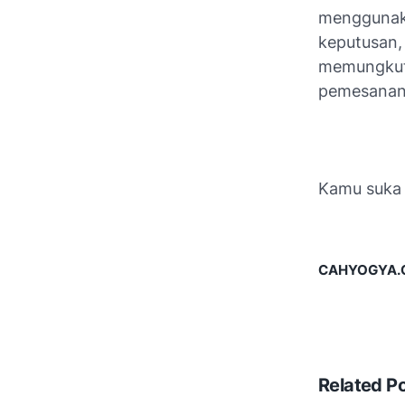
menggunaka
keputusan, 
memungkut 
pemesanan 
Kamu suka a
CAHYOGYA.CO
Related P