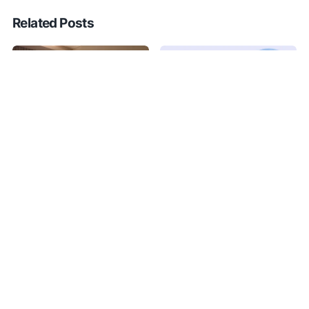
Related Posts
Pesan Hotel Murah dan
8 Hotel dan Tempat
Nyaman di Surabaya
Menginap Termurah di
Melalui ZEN Rooms
Jogja
By
Andy N
28 Nov, 2016
By
Andy N
30 Dec, 2016
•
•