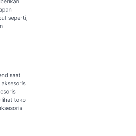
mberikan
kapan
ut seperti,
in
a
end saat
 aksesoris
esoris
lihat toko
aksesoris