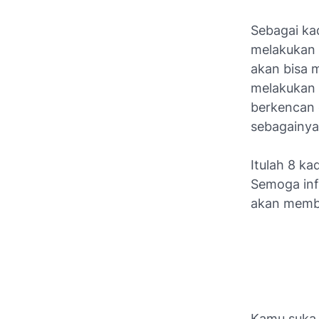
Sebagai ka
melakukan 
akan bisa 
melakukan 
berkencan 
sebagainya
Itulah 8 k
Semoga inf
akan membe
Kamu suka a