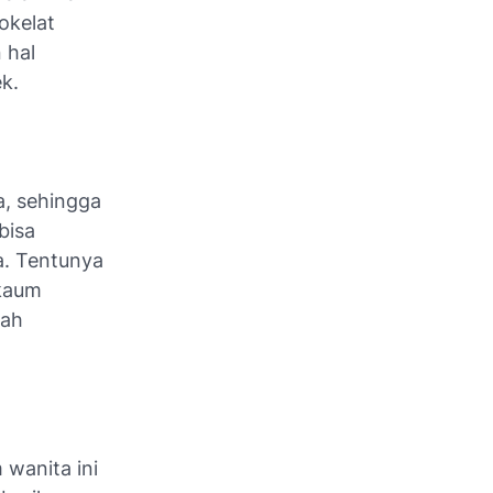
okelat
 hal
k.
a, sehingga
bisa
a. Tentunya
 kaum
lah
wanita ini