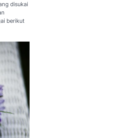
ang disukai
an
i berikut