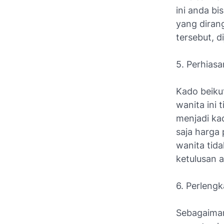
ini anda b
yang diran
tersebut, d
5. Perhiasa
Kado beiku
wanita ini 
menjadi ka
saja harga
wanita tid
ketulusan 
6. Perleng
Sebagaiman