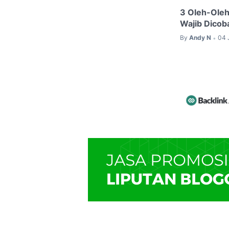
3 Oleh-Oleh
Wajib Dicob
By
Andy N
04 
•