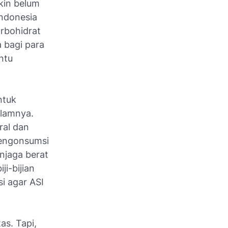
kin belum
Indonesia
rbohidrat
a bagi para
ntu
ntuk
alamnya.
ral dan
mengonsumsi
njaga berat
ji-bijian
i agar ASI
as. Tapi,