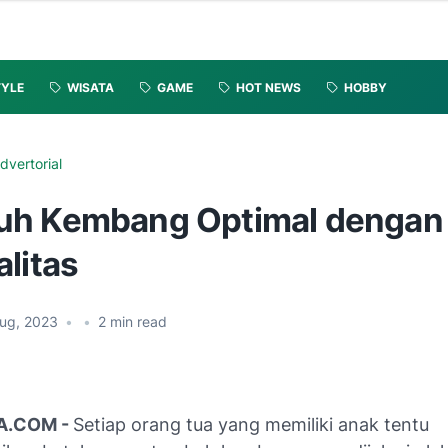
TYLE
WISATA
GAME
HOT NEWS
HOBBY
dvertorial
h Kembang Optimal dengan
litas
Aug, 2023
•
•
2
min read
A.COM -
Setiap orang tua yang memiliki anak tentu