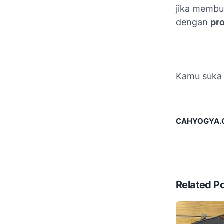
jika membu
dengan
pr
Kamu suka a
CAHYOGYA.CO
Related P