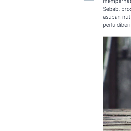
memperhati
Sebab, pro
asupan nutr
perlu diber