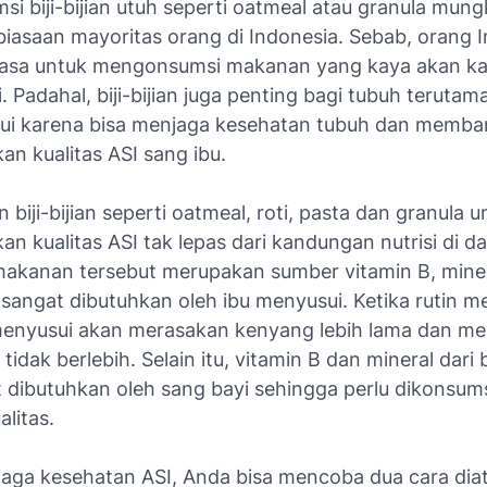
i biji-bijian utuh seperti oatmeal atau granula mung
biasaan mayoritas orang di Indonesia. Sebab, orang 
iasa untuk mengonsumsi makanan yang kaya akan ka
i. Padahal, biji-bijian juga penting bagi tubuh terutam
ui karena bisa menjaga kesehatan tubuh dan memba
n kualitas ASI sang ibu.
iji-bijian seperti oatmeal, roti, pasta dan granula u
n kualitas ASI tak lepas dari kandungan nutrisi di d
kanan tersebut merupakan sumber vitamin B, mine
 sangat dibutuhkan oleh ibu menyusui. Ketika rutin 
 menyusui akan merasakan kenyang lebih lama dan me
idak berlebih. Selain itu, vitamin B dan mineral dari bi
t dibutuhkan oleh sang bayi sehingga perlu dikonsums
litas.
aga kesehatan ASI, Anda bisa mencoba dua cara diat