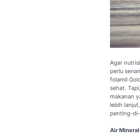
Agar nutris
perlu senan
folamil Go
sehat. Tap
makanan ya
lebih lanju
penting-di
Air Mineral