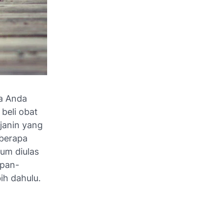
ka Anda
 beli obat
janin yang
eberapa
um diulas
upan-
ih dahulu.