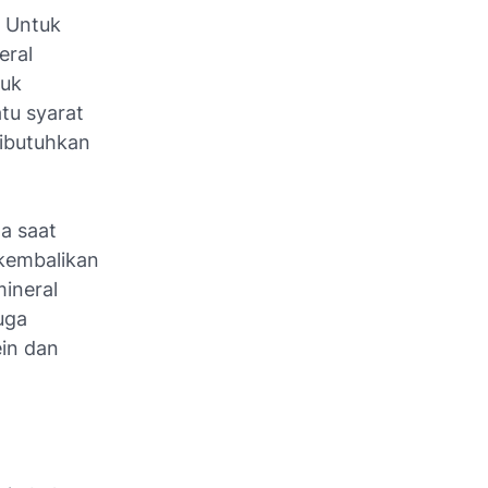
. Untuk
eral
tuk
atu syarat
dibutuhkan
na saat
ikembalikan
ineral
uga
in dan