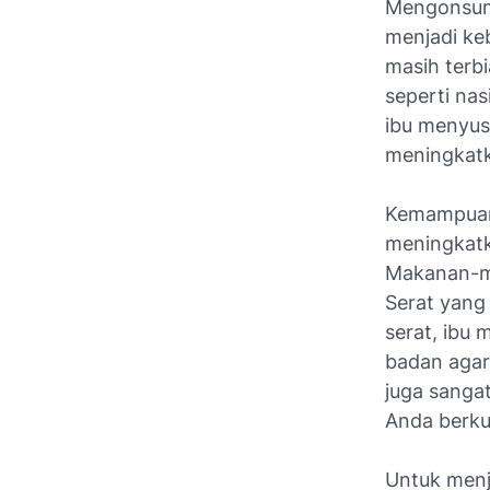
Mengonsums
menjadi ke
masih terb
seperti nas
ibu menyus
meningkatka
Kemampuan b
meningkatka
Makanan-ma
Serat yang
serat, ibu
badan agar t
juga sanga
Anda berkua
Untuk menj