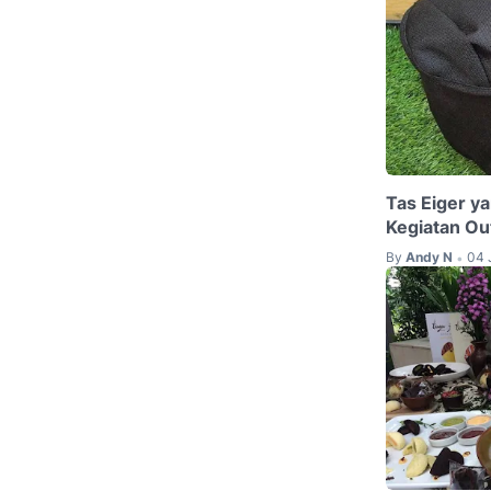
Tas Eiger y
Kegiatan Ou
By
Andy N
04 
•