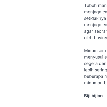
Tubuh manu
menjaga cai
setidaknya 
menjaga cai
agar seoran
oleh bayiny
Minum air m
menyusui en
segera den
lebih serin
beberapa m
minuman be
Biji bijian