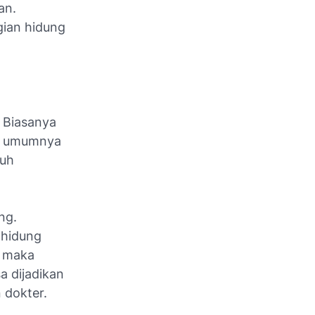
an.
ian hidung
. Biasanya
da umumnya
buh
ng.
 hidung
, maka
a dijadikan
 dokter.