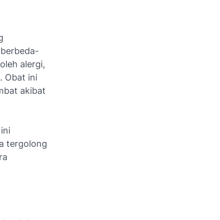
g
a berbeda-
leh alergi,
 Obat ini
bat akibat
ini
a tergolong
ra