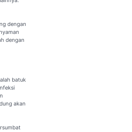
lainnya.
ang dengan
k nyaman
lah dengan
alah batuk
nfeksi
an
idung akan
ersumbat