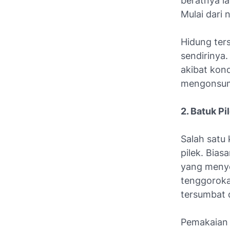
beratnya lag
Mulai dari 
Hidung ter
sendirinya
akibat kond
mengonsums
2. Batuk Pi
Salah satu
pilek. Bias
yang menye
tenggoroka
tersumbat 
Pemakaian 