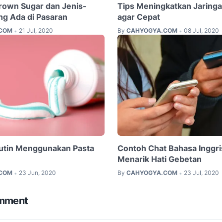
rown Sugar dan Jenis-
Tips Meningkatkan Jaringa
ng Ada di Pasaran
agar Cepat
COM
21 Jul, 2020
By
CAHYOGYA.COM
08 Jul, 2020
•
•
utin Menggunakan Pasta
Contoh Chat Bahasa Inggri
Menarik Hati Gebetan
COM
23 Jun, 2020
By
CAHYOGYA.COM
23 Jul, 2020
•
•
omment