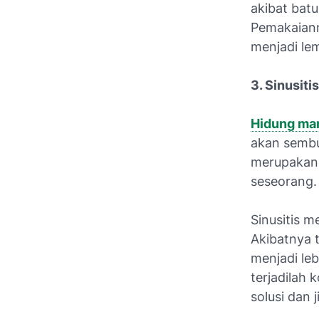
akibat batu
Pemakaiann
menjadi lem
3. Sinusiti
Hidung ma
akan sembu
merupakan 
seseorang.
Sinusitis 
Akibatnya 
menjadi le
terjadilah 
solusi dan