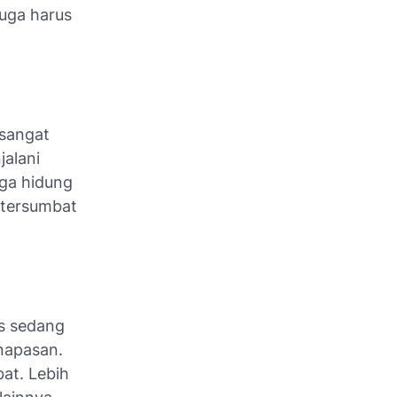
juga harus
 sangat
jalani
gga hidung
 tersumbat
as sedang
rnapasan.
at. Lebih