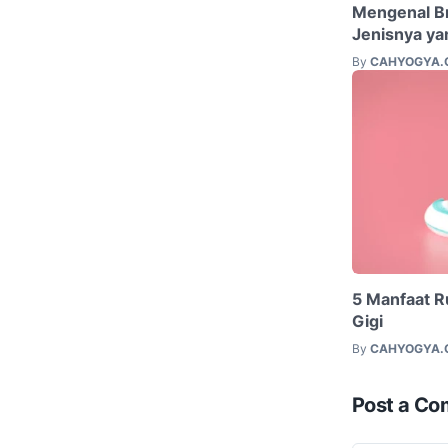
Mengenal B
Jenisnya ya
By
CAHYOGYA.
5 Manfaat R
Gigi
By
CAHYOGYA.
Post a C