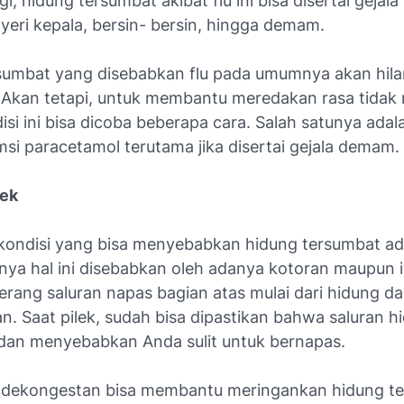
i, hidung tersumbat akibat flu ini bisa disertai gejala 
nyeri kepala, bersin- bersin, hingga demam.
sumbat yang disebabkan flu pada umumnya akan hil
. Akan tetapi, untuk membantu meredakan rasa tida
isi ini bisa dicoba beberapa cara. Salah satunya ada
i paracetamol terutama jika disertai gejala demam.
lek
 kondisi yang bisa menyebabkan hidung tersumbat ad
anya hal ini disebabkan oleh adanya kotoran maupun i
rang saluran napas bagian atas mulai dari hidung d
n. Saat pilek, sudah bisa dipastikan bahwa saluran h
dan menyebabkan Anda sulit untuk bernapas.
dekongestan bisa membantu meringankan hidung t