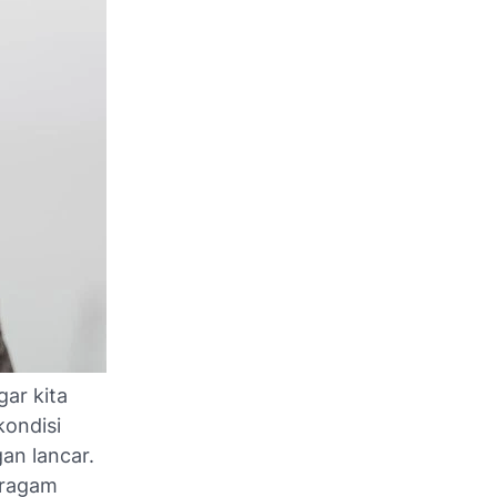
ar kita
kondisi
an lancar.
eragam