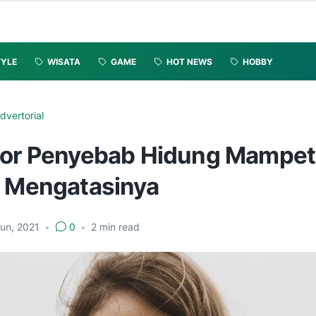
TYLE
WISATA
GAME
HOT NEWS
HOBBY
dvertorial
tor Penyebab Hidung Mampet
i Mengatasinya
un, 2021
•
0
•
2
min read