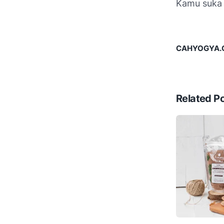
Kamu suka a
CAHYOGYA.CO
Related P