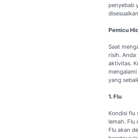
penyebab y
disesuaikan
Pemicu Hi
Saat menga
risih. Anda
aktivitas. 
mengalami 
yang sebai
1. Flu
Kondisi fl
lemah. Flu
Flu akan d