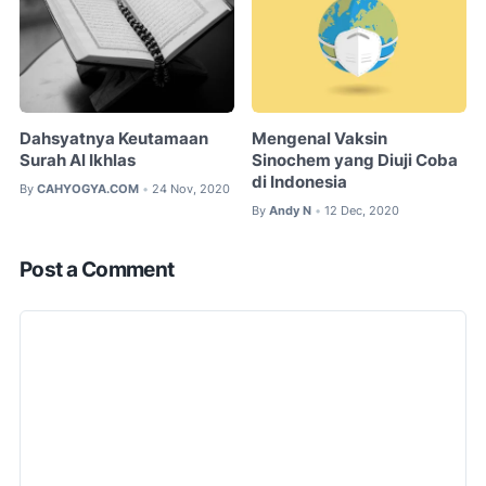
Dahsyatnya Keutamaan
Mengenal Vaksin
Surah Al Ikhlas
Sinochem yang Diuji Coba
di Indonesia
By
CAHYOGYA.COM
24 Nov, 2020
•
By
Andy N
12 Dec, 2020
•
Post a Comment