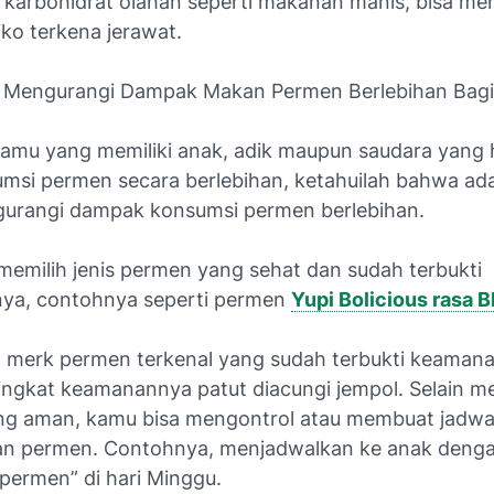
i karbohidrat olahan seperti makanan manis, bisa m
ko terkena jerawat.
 Mengurangi Dampak Makan Permen Berlebihan Bagi
kamu yang memiliki anak, adik maupun saudara yang 
si permen secara berlebihan, ketahuilah bahwa ad
urangi dampak konsumsi permen berlebihan.
memilih jenis permen yang sehat dan sudah terbukti
ya, contohnya seperti permen
Yupi Bolicious rasa 
h merk permen terkenal yang sudah terbukti keaman
ingkat keamanannya patut diacungi jempol. Selain mem
g aman, kamu bisa mengontrol atau membuat jadwa
n permen. Contohnya, menjadwalkan ke anak denga
 permen” di hari Minggu.