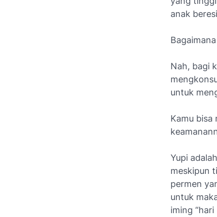
yang tingg
anak beresi
Bagaimana
Nah, bagi 
mengkonsum
untuk meng
Kamu bisa 
keamanann
Yupi adala
meskipun t
permen yan
untuk maka
iming “hari