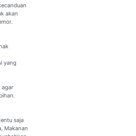
kecanduan
ak akan
emor.
anak
si yang
 agar
bihan.
entu saja
a, Makanan