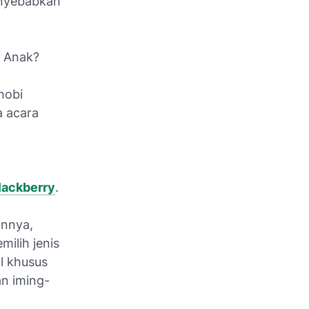
enyebabkan
 Anak?
hobi
a acara
Blackberry
.
annya,
ilih jenis
l khusus
n iming-