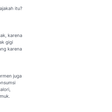
a
ajakah itu?
ak, karena
k gigi
ang karena
ermen juga
onsumsi
lori,
emuk.