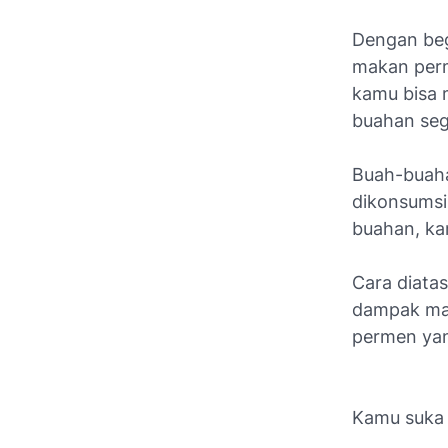
Dengan beg
makan perm
kamu bisa 
buahan sega
Buah-buaha
dikonsumsi
buahan, ka
Cara diatas
dampak mak
permen yan
Kamu suka a