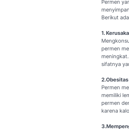
Permen yan
menyimpan 
Berikut ada
1. Kerusak
Mengkonsum
permen men
meningkat.
sifatnya ya
2.Obesitas
Permen men
memiliki l
permen den
karena kal
3.Mempeng