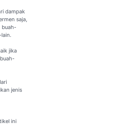
ari dampak
ermen saja,
n buah-
lain.
ik jika
 buah-
ari
kan jenis
ikel ini