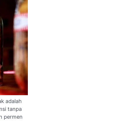
ak adalah
msi tanpa
an permen