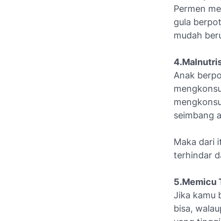
Permen me
gula berpot
mudah beru
4.Malnutris
Anak berpot
mengkonsum
mengkonsums
seimbang a
Maka dari 
terhindar 
5.Memicu 
Jika kamu 
bisa, wala