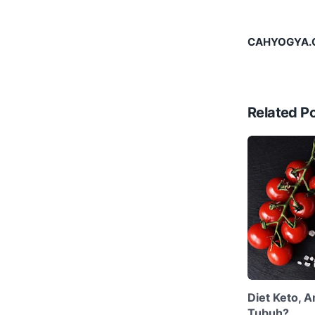
CAHYOGYA.CO
Related P
Diet Keto, 
Tubuh?