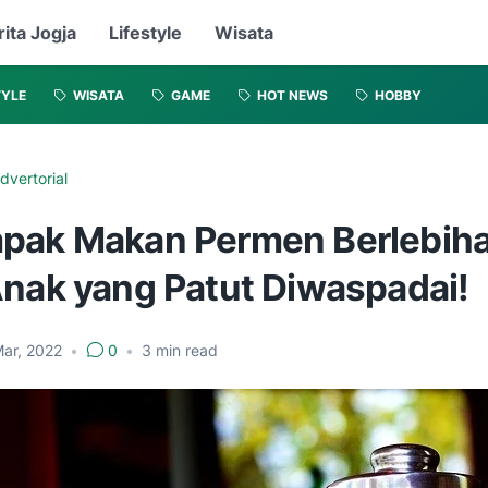
rita Jogja
Lifestyle
Wisata
TYLE
WISATA
GAME
HOT NEWS
HOBBY
dvertorial
pak Makan Permen Berlebih
Anak yang Patut Diwaspadai!
Mar, 2022
•
0
•
3
min read