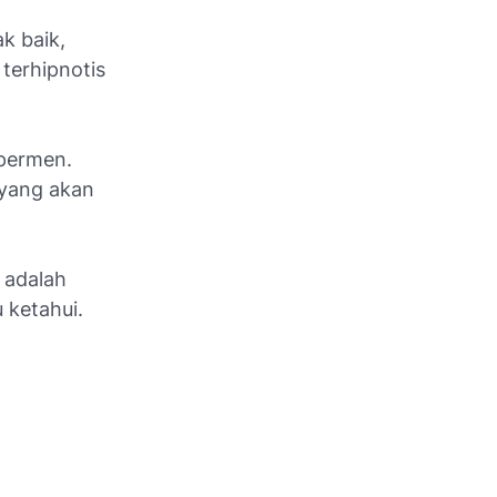
k baik,
terhipnotis
 permen.
 yang akan
 adalah
 ketahui.