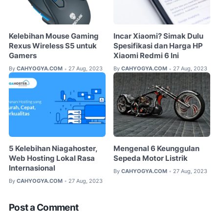
Kelebihan Mouse Gaming
Incar Xiaomi? Simak Dulu
Rexus Wireless S5 untuk
Spesifikasi dan Harga HP
Gamers
Xiaomi Redmi 6 Ini
By
CAHYOGYA.COM
27 Aug, 2023
By
CAHYOGYA.COM
27 Aug, 2023
•
•
5 Kelebihan Niagahoster,
Mengenal 6 Keunggulan
Web Hosting Lokal Rasa
Sepeda Motor Listrik
Internasional
By
CAHYOGYA.COM
27 Aug, 2023
•
By
CAHYOGYA.COM
27 Aug, 2023
•
Post a Comment