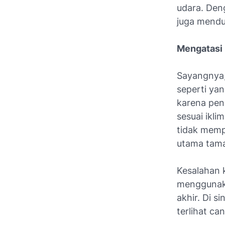
udara. Den
juga mendu
Mengatasi
Sayangnya,
seperti ya
karena pen
sesuai ikli
tidak memp
utama tama
Kesalahan 
menggunaka
akhir. Di s
terlihat ca