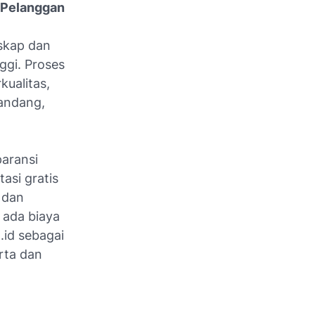
 Pelanggan
nskap dan
ggi. Proses
ualitas,
pandang,
paransi
asi gratis
 dan
a ada biaya
.id sebagai
rta dan