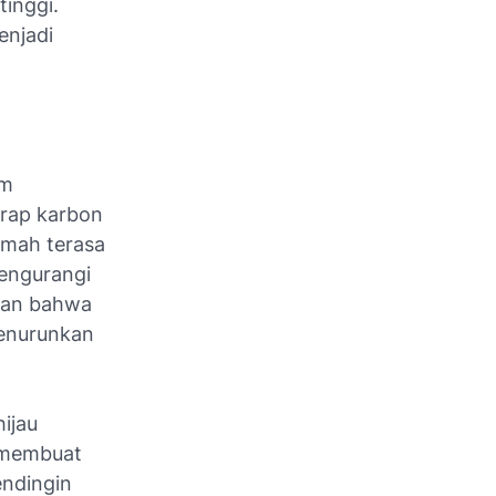
tinggi.
enjadi
am
rap karbon
umah terasa
mengurangi
kkan bahwa
menurunkan
ijau
 membuat
endingin