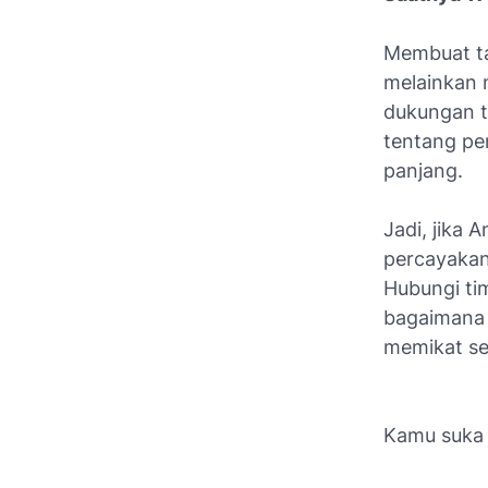
Membuat t
melainkan 
dukungan t
tentang pe
panjang.
Jadi, jika A
percayakan
Hubungi tim
bagaimana 
memikat s
Kamu suka a