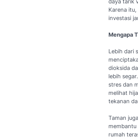
daya tarik v
Karena itu,
investasi 
Mengapa T
Lebih dari
menciptaka
dioksida d
lebih sega
stres dan 
melihat hi
tekanan da
Taman juga
membantu 
rumah tera