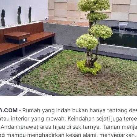
A.COM -
Rumah yang indah bukan hanya tentang de
au interior yang mewah. Keindahan sejati juga terce
Anda merawat area hijau di sekitarnya. Taman menj
ng mampu menghadirkan kesan alami, menyegarkan, 