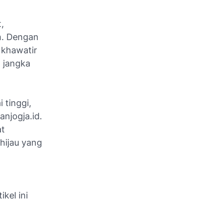
,
m. Dengan
 khawatir
 jangka
i tinggi,
njogja.id.
at
hijau yang
ikel ini