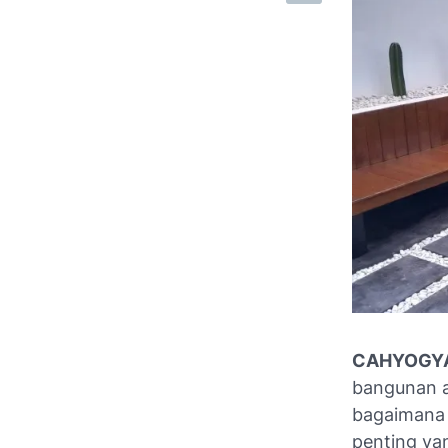
CAHYOGY
bangunan at
bagaimana 
penting ya