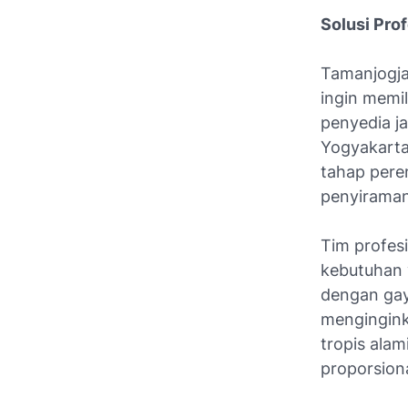
Solusi Prof
Tamanjogja
ingin memil
penyedia ja
Yogyakarta
tahap pere
penyiraman
Tim profes
kebutuhan 
dengan gay
mengingink
tropis alam
proporsiona