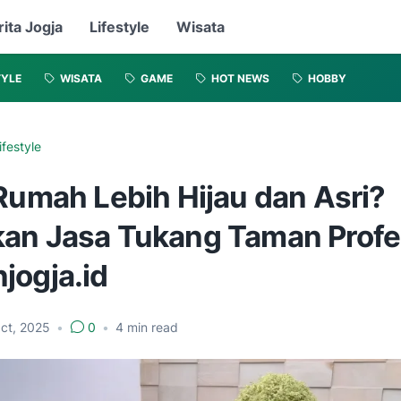
rita Jogja
Lifestyle
Wisata
TYLE
WISATA
GAME
HOT NEWS
HOBBY
ifestyle
Rumah Lebih Hijau dan Asri?
an Jasa Tukang Taman Profe
jogja.id
ct, 2025
•
0
•
4
min read