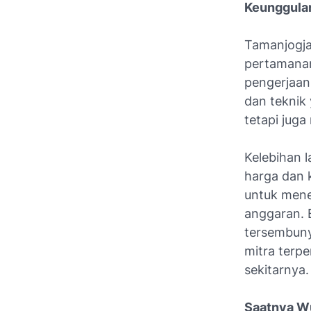
Keunggulan
Tamanjogja
pertamanan
pengerjaan
dan teknik 
tetapi juga
Kelebihan 
harga dan 
untuk mene
anggaran. E
tersembuny
mitra terp
sekitarnya.
Saatnya Wu