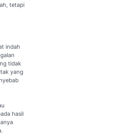
h, tetapi
at indah
agalan
ng tidak
etak yang
enyebab
au
ada hasil
hanya
a.