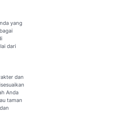
Anda yang
ebagai
i
ai dari
rakter dan
isesuaikan
kah Anda
tau taman
 dan