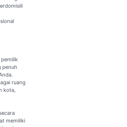
rdomisili
sional
 pemilik
g penuh
Anda.
agai ruang
n kota,
secara
t memiliki