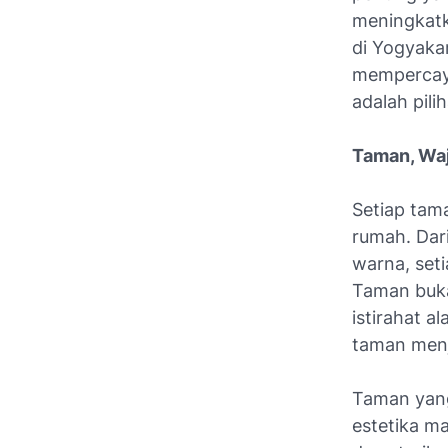
meningkatk
di Yogyaka
mempercaya
adalah pili
Taman, Wa
Setiap tam
rumah. Dar
warna, set
Taman buka
istirahat a
taman men
Taman yang
estetika m