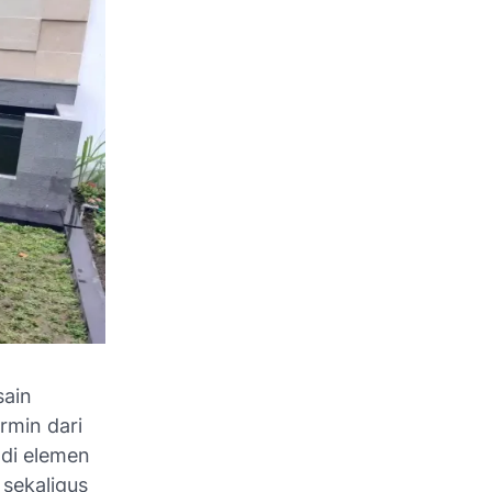
sain
rmin dari
adi elemen
sekaligus