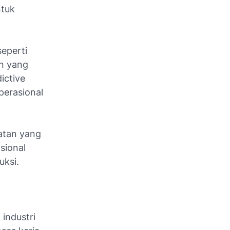
ntuk
eperti
an yang
ictive
perasional
atan yang
sional
uksi.
industri