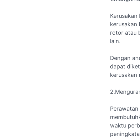
Kerusakan 
kerusakan 
rotor atau
lain.
Dengan anal
dapat dike
kerusakan 
2.Menguran
Perawatan 
membutuhka
waktu perb
peningkata