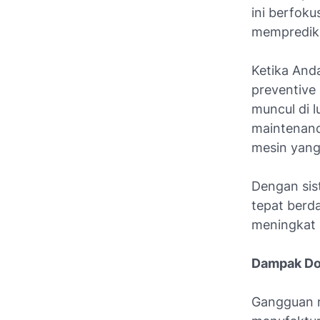
ini berfok
memprediks
Ketika And
preventive
muncul di l
maintenanc
mesin yang
Dengan sis
tepat berda
meningkat 
Dampak Dow
Gangguan m