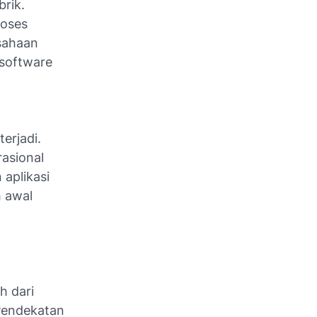
brik.
roses
usahaan
 software
erjadi.
rasional
 aplikasi
h awal
h dari
 Pendekatan