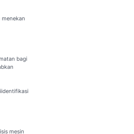
tu menekan
amatan bagi
abkan
identifikasi
isis mesin