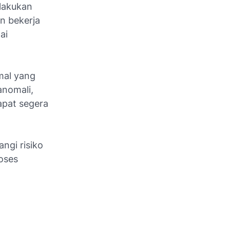
lakukan
in bekerja
ai
mal yang
anomali,
apat segera
ngi risiko
oses