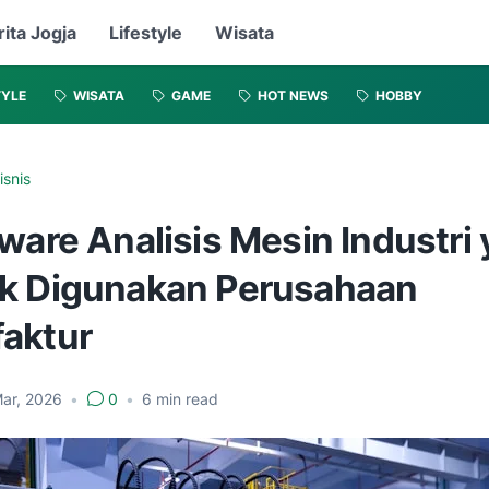
rita Jogja
Lifestyle
Wisata
TYLE
WISATA
GAME
HOT NEWS
HOBBY
isnis
ware Analisis Mesin Industri
k Digunakan Perusahaan
aktur
Mar, 2026
•
0
•
6
min read