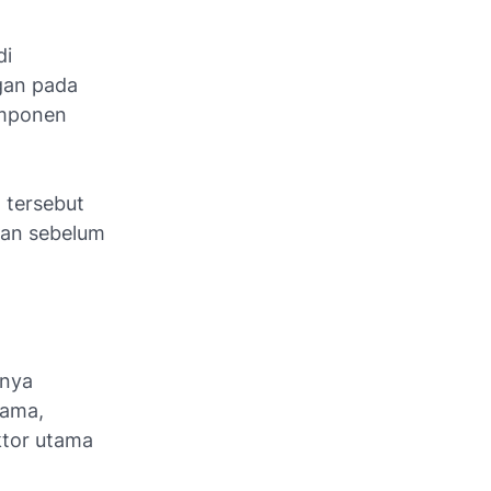
di
gan pada
omponen
 tersebut
kan sebelum
anya
tama,
ktor utama