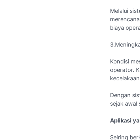
Melalui si
merencanak
biaya oper
3.Meningka
Kondisi mes
operator. 
kecelakaan 
Dengan sist
sejak awal 
Aplikasi y
Seiring ber