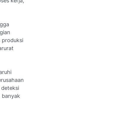
es kerja,
ngga
gian
s produksi
arurat
aruhi
perusahaan
 deteksi
i banyak