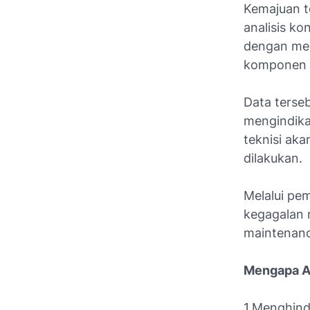
Kemajuan t
analisis ko
dengan men
komponen 
Data terse
mengindika
teknisi ak
dilakukan.
Melalui pem
kegagalan 
maintenanc
Mengapa An
1.Menghind