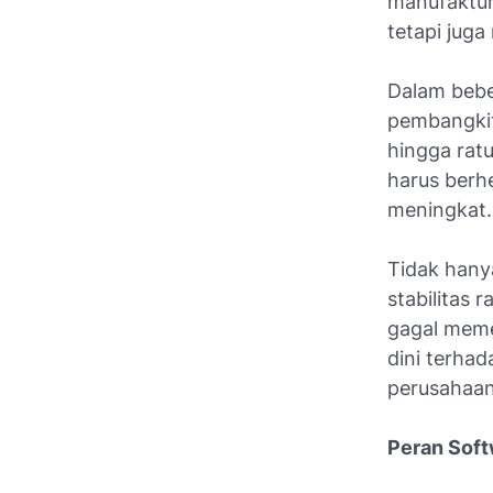
manufaktur
tetapi juga
Dalam beber
pembangkit
hingga ratu
harus berhe
meningkat.
Tidak hany
stabilitas
gagal meme
dini terha
perusahaan 
Peran Soft