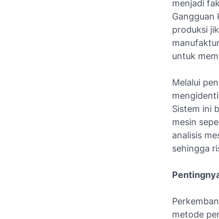
menjadi fak
Gangguan k
produksi ji
manufaktur
untuk mema
Melalui pe
mengidentif
Sistem ini
mesin seper
analisis me
sehingga r
Pentingnya
Perkembanga
metode per