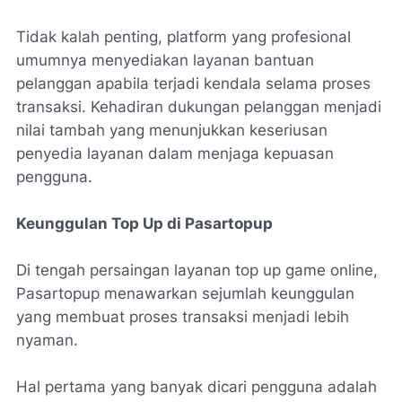
Tidak kalah penting, platform yang profesional
umumnya menyediakan layanan bantuan
pelanggan apabila terjadi kendala selama proses
transaksi. Kehadiran dukungan pelanggan menjadi
nilai tambah yang menunjukkan keseriusan
penyedia layanan dalam menjaga kepuasan
pengguna.
Keunggulan Top Up di Pasartopup
Di tengah persaingan layanan top up game online,
Pasartopup menawarkan sejumlah keunggulan
yang membuat proses transaksi menjadi lebih
nyaman.
Hal pertama yang banyak dicari pengguna adalah