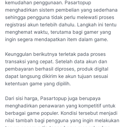
kemudahan penggunaan. Pasartopup
menghadirkan sistem pembelian yang sederhana
sehingga pengguna tidak perlu melewati proses
registrasi akun terlebih dahulu. Langkah ini tentu
menghemat waktu, terutama bagi gamer yang
ingin segera mendapatkan item dalam game.
Keunggulan berikutnya terletak pada proses
transaksi yang cepat. Setelah data akun dan
pembayaran berhasil diproses, produk digital
dapat langsung dikirim ke akun tujuan sesuai
ketentuan game yang dipilih.
Dari sisi harga, Pasartopup juga berupaya
menghadirkan penawaran yang kompetitif untuk
berbagai game populer. Kondisi tersebut menjadi
nilai tambah bagi pengguna yang ingin melakukan