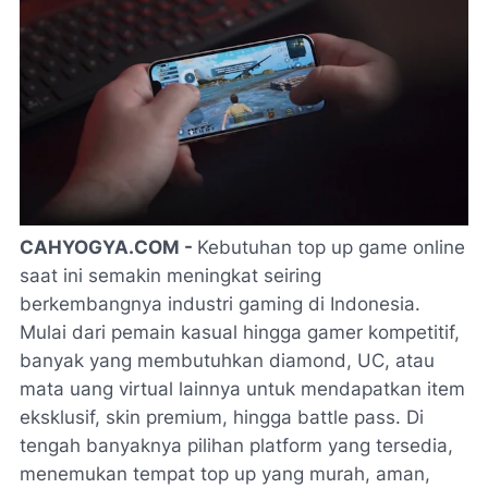
CAHYOGYA.COM -
Kebutuhan top up game online
saat ini semakin meningkat seiring
berkembangnya industri gaming di Indonesia.
Mulai dari pemain kasual hingga gamer kompetitif,
banyak yang membutuhkan diamond, UC, atau
mata uang virtual lainnya untuk mendapatkan item
eksklusif, skin premium, hingga battle pass. Di
tengah banyaknya pilihan platform yang tersedia,
menemukan tempat top up yang murah, aman,