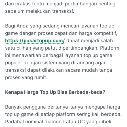
dan praktis tentu menjadi pertimbangan penting
sebelum melakukan transaksi.
Bagi Anda yang sedang mencari layanan top up
game dengan proses cepat dan harga kompetitif,
https://pasartopup.com/
dapat menjadi salah
satu pilihan yang patut dipertimbangkan. Platform
ini menawarkan berbagai layanan top up game
populer dengan sistem yang dirancang agar
transaksi dapat dilakukan secara mudah tanpa
proses yang rumit.
Kenapa Harga Top Up Bisa Berbeda-beda?
Banyak pengguna bertanya-tanya mengapa harga
top up game di setiap platform sering kali berbeda.
Padahal nominal diamond atau UC yang dibeli