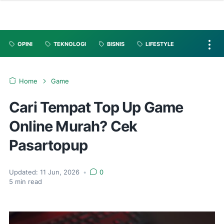
OPINI
TEKNOLOGI
BISNIS
LIFESTYLE
Home
Game
Cari Tempat Top Up Game
Online Murah? Cek
Pasartopup
Updated:
11 Jun, 2026
•
0
5
min read