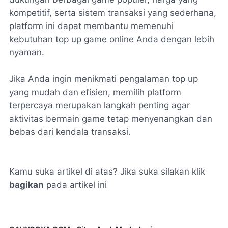
kompetitif, serta sistem transaksi yang sederhana,
platform ini dapat membantu memenuhi
kebutuhan top up game online Anda dengan lebih
nyaman.
Jika Anda ingin menikmati pengalaman top up
yang mudah dan efisien, memilih platform
terpercaya merupakan langkah penting agar
aktivitas bermain game tetap menyenangkan dan
bebas dari kendala transaksi.
Kamu suka artikel di atas? Jika suka silakan klik
bagikan
pada artikel ini