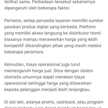
terlihat sama. Perbedaan tersebut sebenarnya
dipengaruhi oleh beberapa faktor.
Pertama, setiap penyedia layanan memiliki sumber
pasokan produk digital yang berbeda. Platform
yang memiliki akses langsung ke distributor resmi
biasanya mampu menawarkan harga yang lebih
kompetitif dibandingkan pihak yang masih melalui
beberapa perantara.
Kemudian, biaya operasional juga turut
memengaruhi harga jual. Situs dengan sistem
otomatis umumnya dapat menekan biaya
operasional sehingga harga yang ditawarkan
kepada pelanggan menjadi lebih terjangkau.
Di sisi lain, adanya promo, cashback, atau program