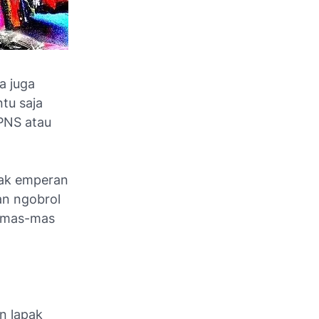
a juga
ntu saja
PNS atau
pak emperan
an ngobrol
a mas-mas
n lapak