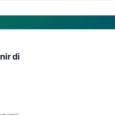
ir di
 satu penjual