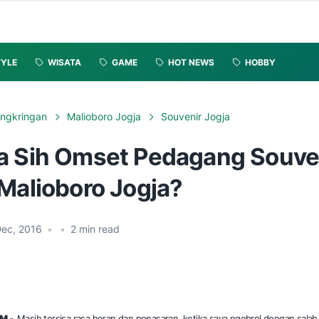
TYLE
WISATA
GAME
HOT NEWS
HOBBY
ngkringan
Malioboro Jogja
Souvenir Jogja
a Sih Omset Pedagang Souven
 Malioboro Jogja?
Dec, 2016
•
•
2
min read
M -
Masih tersisa rasa heran dan penasaran, ketika saya ngobrol dengan salah