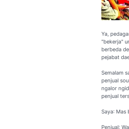
Ya, pedagan
"bekerja" u
berbeda de
pejabat dae
Semalam sa
penjual so
ngalor ngi
penjual ter
Saya
: Mas 
Penjual
: W