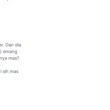
r. Dan dia
a) emang
tnya mas?
i sih mas