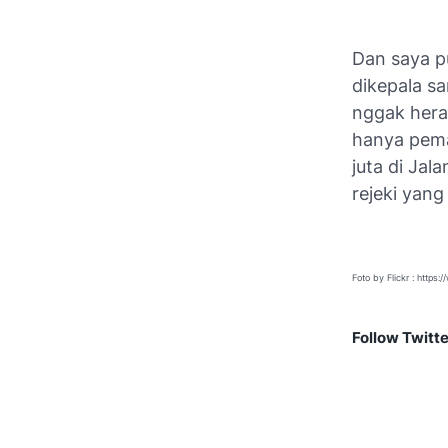
Dan saya p
dikepala s
nggak heran
hanya pema
juta di Jal
rejeki yang 
Foto by Flickr : https:/
Follow Twi