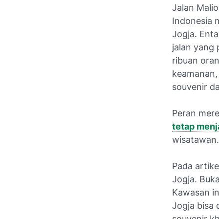
Jalan Mali
Indonesia m
Jogja. Enta
jalan yang 
ribuan ora
keamanan, 
souvenir da
Peran mere
tetap menj
wisatawan.
Pada artike
Jogja. Buk
Kawasan in
Jogja bisa 
souvenir kh