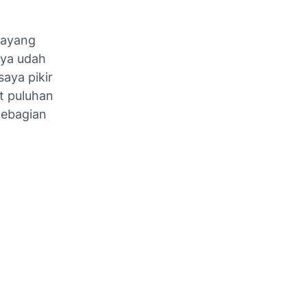
bayang
nya udah
aya pikir
t puluhan
kebagian