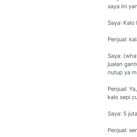
saya ini ya
Saya
: Kalo
Penjual
: ka
Saya
: (wha
jualan gan
nutup ya m
Penjual
: Ya
kalo sepi c
Saya
: 5 ju
Penjual
: se