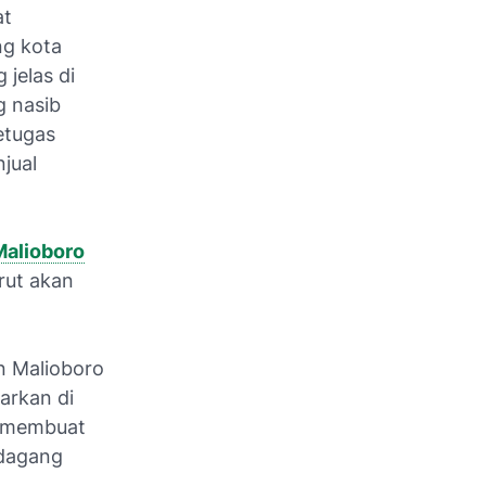
at
ng kota
 jelas di
g nasib
etugas
jual
Malioboro
rut akan
an Malioboro
arkan di
g membuat
edagang